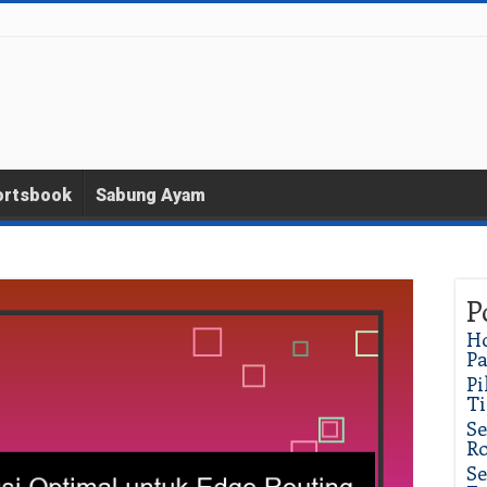
ortsbook
Sabung Ayam
P
Ho
P
Pi
Ti
Se
Ro
Se