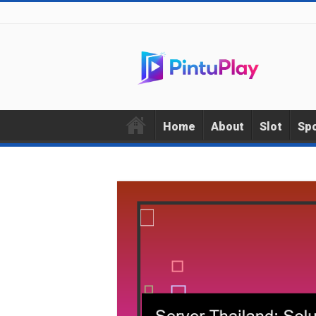
Home
About
Slot
Sp